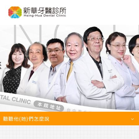
聽聽他(她)們怎麼說